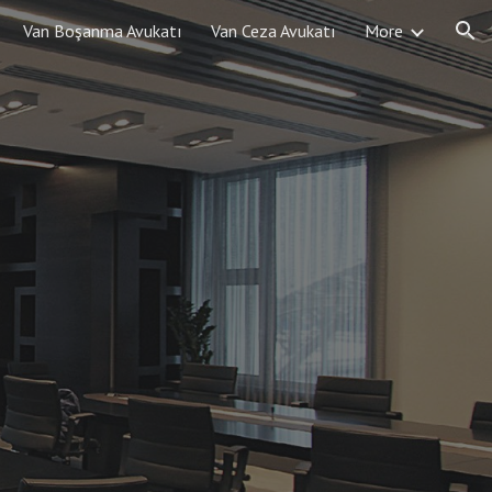
Van Boşanma Avukatı
Van Ceza Avukatı
More
ion