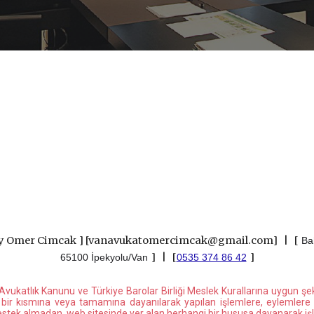
ey Omer Cimcak
]
[vanavukatomercimcak@gmail.com] |
[
Bah
]
|
[
]
65100 İpekyolu/Van
0535 374 86 42
lı Avukatlık Kanunu ve Türkiye Barolar Birliği Meslek Kurallarına uygun şe
in bir kısmına veya tamamına dayanılarak yapılan işlemlere, eylemlere 
destek almadan, web sitesinde yer alan herhangi bir hususa dayanarak i