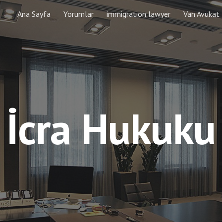
Ana Sayfa
Yorumlar
immigration lawyer
Van Avukat
ip to main content
Skip to navigat
İcra Hukuku