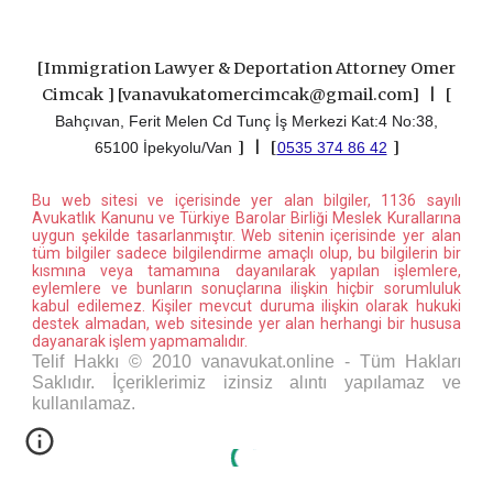
[
Immigration Lawyer & Deportation Attorney Omer
Cimcak
]
[vanavukatomercimcak@gmail.com] |
[
Bahçıvan, Ferit Melen Cd Tunç İş Merkezi Kat:4 No:38,
]
|
[
]
65100 İpekyolu/Van
0535 374 86 42
Bu web sitesi ve içerisinde yer alan bilgiler, 1136 sayılı
Avukatlık Kanunu ve Türkiye Barolar Birliği Meslek Kurallarına
uygun şekilde tasarlanmıştır. Web sitenin içerisinde yer alan
tüm bilgiler sadece bilgilendirme amaçlı olup, bu bilgilerin bir
kısmına veya tamamına dayanılarak yapılan işlemlere,
eylemlere ve bunların sonuçlarına ilişkin hiçbir sorumluluk
kabul edilemez. Kişiler mevcut duruma ilişkin olarak hukuki
destek almadan, web sitesinde yer alan herhangi bir hususa
dayanarak işlem yapmamalıdır.
Telif Hakkı © 2010 vanavukat.online - Tüm Hakları
Saklıdır. İçeriklerimiz izinsiz alıntı yapılamaz ve
kullanılamaz.