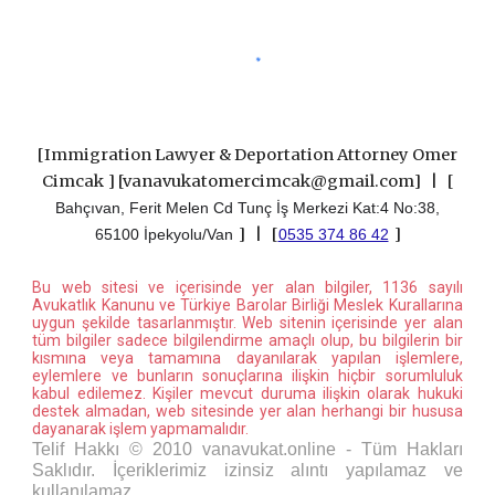
[
Immigration Lawyer & Deportation Attorney Omer
Cimcak
]
[vanavukatomercimcak@gmail.com] |
[
Bahçıvan, Ferit Melen Cd Tunç İş Merkezi Kat:4 No:38,
]
|
[
]
65100 İpekyolu/Van
0535 374 86 42
Bu web sitesi ve içerisinde yer alan bilgiler, 1136 sayılı
Avukatlık Kanunu ve Türkiye Barolar Birliği Meslek Kurallarına
uygun şekilde tasarlanmıştır. Web sitenin içerisinde yer alan
tüm bilgiler sadece bilgilendirme amaçlı olup, bu bilgilerin bir
kısmına veya tamamına dayanılarak yapılan işlemlere,
eylemlere ve bunların sonuçlarına ilişkin hiçbir sorumluluk
kabul edilemez. Kişiler mevcut duruma ilişkin olarak hukuki
destek almadan, web sitesinde yer alan herhangi bir hususa
dayanarak işlem yapmamalıdır.
Telif Hakkı © 2010 vanavukat.online - Tüm Hakları
Saklıdır. İçeriklerimiz izinsiz alıntı yapılamaz ve
kullanılamaz.