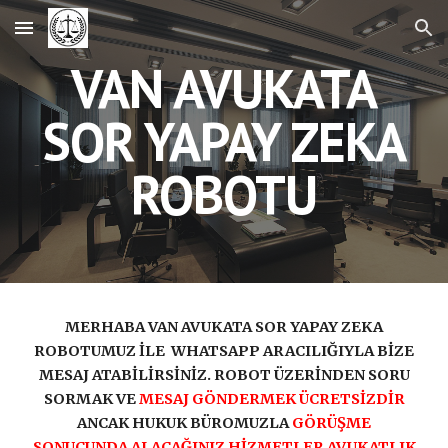
Skip to main content
Skip to navigation
VAN AVUKATA
SOR YAPAY ZEKA
ROBOTU
MERHABA VAN AVUKATA SOR YAPAY ZEKA
ROBOTUMUZ İLE WHATSAPP ARACILIĞIYLA BİZE
MESAJ ATABİLİRSİNİZ. ROBOT ÜZERİNDEN SORU
SORMAK VE
MESAJ GÖNDERMEK ÜCRETSİZDİR
ANCAK HUKUK BÜROMUZLA
GÖRÜŞME
SONUCUNDA ALACAĞINIZ HİZMETLER AVUKATLIK