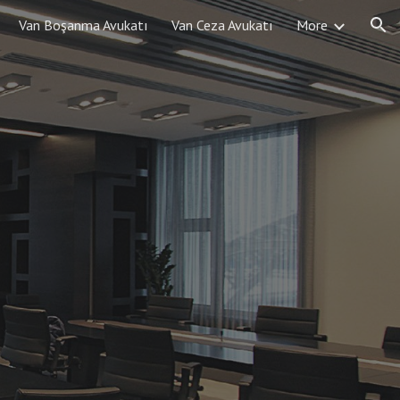
Van Boşanma Avukatı
Van Ceza Avukatı
More
ion