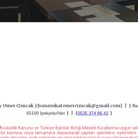
ey Omer Cimcak
]
[vanavukatomercimcak@gmail.com] |
[
Bah
]
|
[
]
65100 İpekyolu/Van
0535 374 86 42
lı Avukatlık Kanunu ve Türkiye Barolar Birliği Meslek Kurallarına uygun şe
in bir kısmına veya tamamına dayanılarak yapılan işlemlere, eylemlere 
destek almadan, web sitesinde yer alan herhangi bir hususa dayanarak i