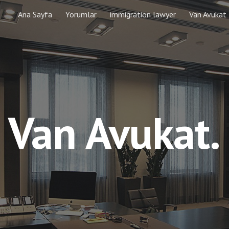
Ana Sayfa
Yorumlar
immigration lawyer
Van Avukat
ip to main content
Skip to navigat
Van Avukat.