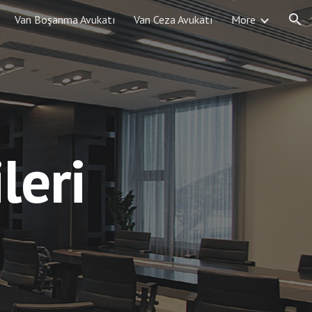
Van Boşanma Avukatı
Van Ceza Avukatı
More
ion
leri