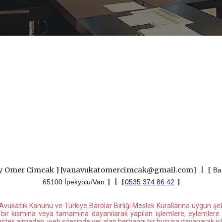
ey Omer Cimcak
]
[vanavukatomercimcak@gmail.com] |
[
Bah
]
|
[
]
65100 İpekyolu/Van
0535 374 86 42
lı Avukatlık Kanunu ve Türkiye Barolar Birliği Meslek Kurallarına uygun şe
in bir kısmına veya tamamına dayanılarak yapılan işlemlere, eylemlere 
destek almadan, web sitesinde yer alan herhangi bir hususa dayanarak i